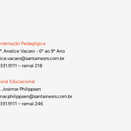
rdenação Pedagógica
ª. Analice Vacaro - 6º ao 9º Ano
lice.vacaro@santainesrs.com.br
331.9111 – ramal 218
toral Educacional
. Josimar Philippsen
imar.philippsen@santainesrs.com.br
331.9111 – ramal 246