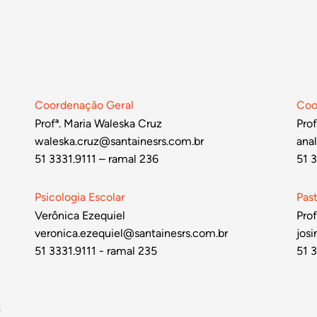
Coordenação Geral
Coo
Profª. Maria Waleska Cruz
Prof
waleska.cruz@santainesrs.com.br
ana
51 3331.9111 – ramal 236
51 3
Psicologia Escolar
Pas
Verônica Ezequiel
Prof
veronica.ezequiel@santainesrs.com.br
jos
51 3331.9111 - ramal 235
51 3
k