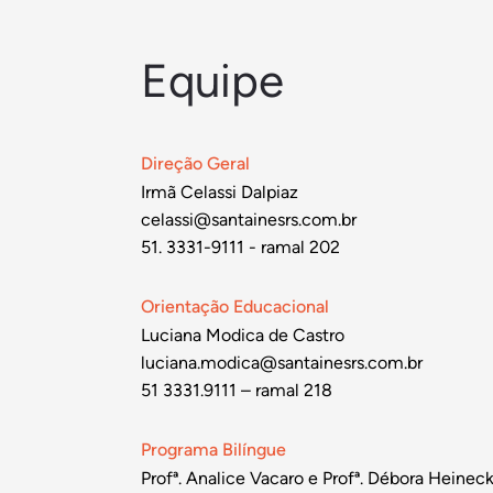
Equipe
Direção Geral
Irmã Celassi Dalpiaz
celassi@santainesrs.com.br
51. 3331-9111 - ramal 202
Orientação Educacional
Luciana Modica de Castro
luciana.modica@santainesrs.com.br
51 3331.9111 – ramal 218
Programa Bilíngue
Profª. Analice Vacaro e Profª. Débora Heinec