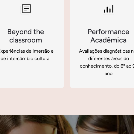
Performance
English Plus
Acadêmica
Tutorias de Língua Ingles
valiações diagnósticas nas
diferentes áreas do
onhecimento, do 6º ao 9º
ano