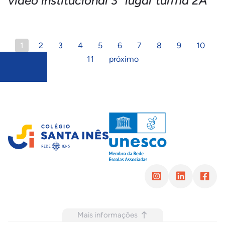
vídeo institucional 3° lugar turma 2A
1
2
3
4
5
6
7
8
9
10
11
próximo
Mais informações